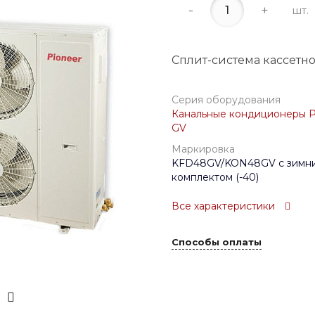
-
+
шт.
Сплит-система кассетно
Серия оборудования
Канальные кондиционеры P
GV
Маркировка
KFD48GV/KON48GV с зимн
комплектом (-40)
Все характеристики
Способы оплаты