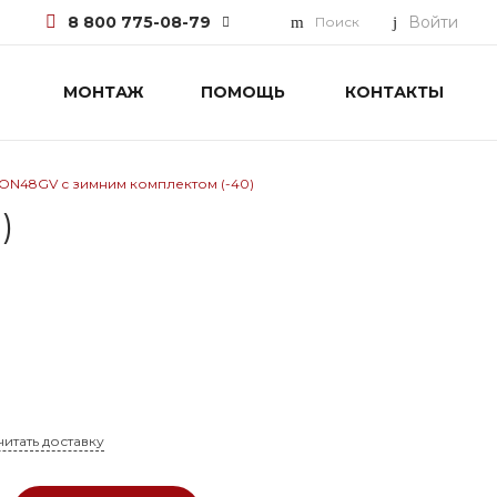
8 800 775-08-79
Войти
Поиск
МОНТАЖ
ПОМОЩЬ
КОНТАКТЫ
8 800 775-08-79
г. Москва, БЦ Вятский, ул.
Вятская д.70, офис 715
Пн-Пт: 9:30-18:00 Cб-Вс:
Выходной
KON48GV с зимним комплектом (-40)
info@pioneer.com.ru
)
читать доставку