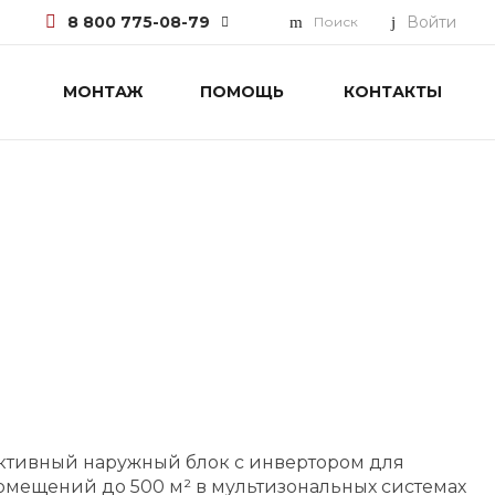
8 800 775-08-79
Войти
Поиск
МОНТАЖ
ПОМОЩЬ
КОНТАКТЫ
8 800 775-08-79
г. Москва, БЦ Вятский, ул.
Вятская д.70, офис 715
Пн-Пт: 9:30-18:00 Cб-Вс:
Выходной
info@pioneer.com.ru
тивный наружный блок с инвертором для
мещений до 500 м² в мультизональных системах