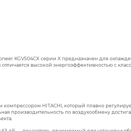
oneer KGV504CX серии X предназначен для охлажд
 отличается высокой энергоэффективностью с класс
омпрессором HITACHI, который плавно регулирует
ая производительность по воздухообмену достигает
екта.
т 63 дБ — показатель, приемлемый для установки в