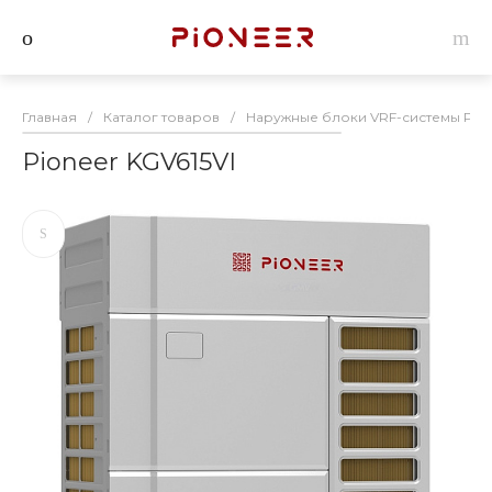
Главная
/
Каталог товаров
/
Наружные блоки VRF-системы Pion
Pioneer KGV615VI