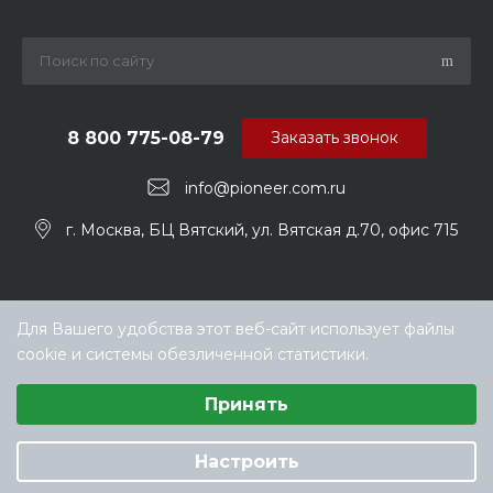
8 800 775-08-79
Заказать звонок
info@pioneer.com.ru
г. Москва, БЦ Вятский, ул. Вятская д.70, офис 715
Для Вашего удобства этот веб-сайт использует файлы
cookie и системы обезличенной статистики.
Выберите настройки cookie
Принять
Минимальные
© ООО «ТЕХНОКЛИМАТ ИНЖИНИРИНГ», официальный
Аналитические/Функциональные
дилер Pioneer в РФ
Настроить