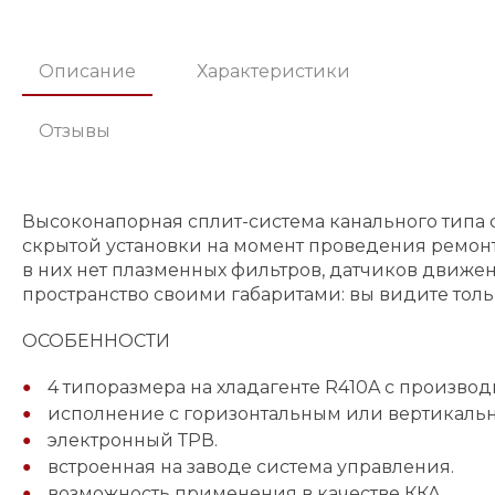
Описание
Характеристики
Отзывы
Высоконапорная сплит-система канального типа
скрытой установки на момент проведения ремо
в них нет плазменных фильтров, датчиков движен
пространство своими габаритами: вы видите толь
ОСОБЕННОСТИ
4 типоразмера на хладагенте R410A с производи
исполнение с горизонтальным или вертикальны
электронный ТРВ.
встроенная на заводе система управления.
возможность применения в качестве ККА.