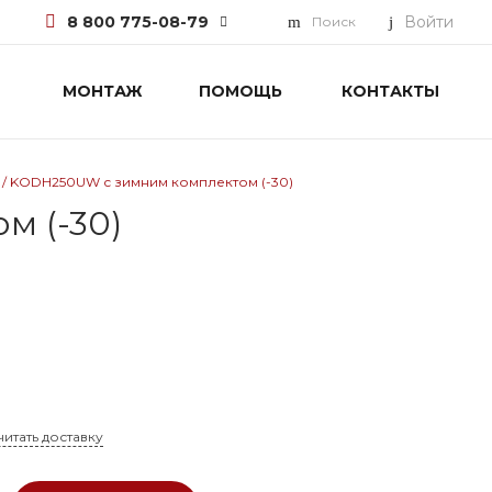
8 800 775-08-79
Войти
Поиск
МОНТАЖ
ПОМОЩЬ
КОНТАКТЫ
8 800 775-08-79
г. Москва, БЦ Вятский, ул.
Вятская д.70, офис 715
Пн-Пт: 9:30-18:00 Cб-Вс:
Выходной
 / KODH250UW с зимним комплектом (-30)
info@pioneer.com.ru
м (-30)
читать доставку